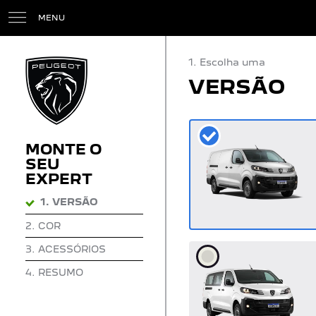
MENU
1. Escolha uma
VERSÃO
MONTE O
SEU
EXPERT
1.
VERSÃO
2.
COR
3.
ACESSÓRIOS
4.
RESUMO